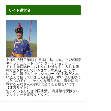
サイト運営者
上海生活歴７年(現在日本)、私、のむてつが国際
キャッシュカード（インターナショナルカー
ド）を徹底比較、おトクに外貨を手に入れる節
約方法を探求していきます。私も昔は知らず
に、新生銀行のキャッシュカードがお得だと思
い込んで使っていました(苦笑)。ずいぶん無駄に
したものです…。そんな反省も含め、海外に挑
戦するみなさんのお役に立てると嬉しいです！
【運営サイト】
ちょろいもんだぜ中国生活
、
海外旅行保険クレ
ジットカード比較
などなど。