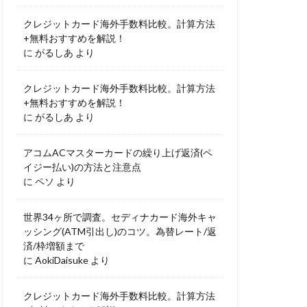
クレジットカード海外手数料比較。計算方法
+無料おすすめを解説！
に
がるしあ
より
クレジットカード海外手数料比較。計算方法
+無料おすすめを解説！
に
がるしあ
より
アコムACマスターカードの繰り上げ返済(ペ
イジー払い)の方法と注意点
に
ペソ
より
世界34ヶ所で調査。セディナカード海外キャ
ッシング(ATM引出し)のコツ。為替レート/返
済/枠増額まで
に
AokiDaisuke
より
クレジットカード海外手数料比較。計算方法