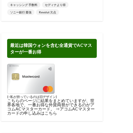
キャッシング 手数料
セディナより得
ソニー銀行 最強
Revolut 欠点
最近は韓国ウォンを含む全通貨でACマス
ターが一番お得
(↑私が持っているのは旧デザイン)
こちらのページに結果をまとめ
ていますが、世
界各地で、一番お得な外貨両替ができるのがア
コムACマスターカード。 ⇒
アコムACマスター
カードの申し込みはこちら