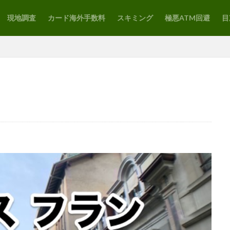
現地調査
カード海外手数料
スキミング
極悪ATM回避
目