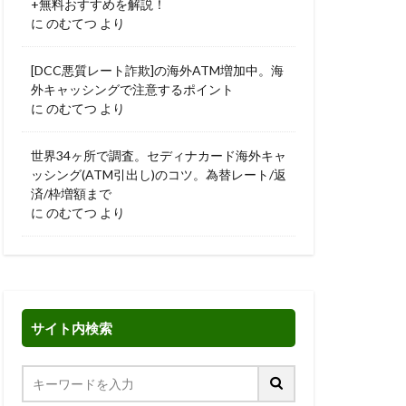
+無料おすすめを解説！
に
のむてつ
より
[DCC悪質レート詐欺]の海外ATM増加中。海
外キャッシングで注意するポイント
に
のむてつ
より
世界34ヶ所で調査。セディナカード海外キャ
ッシング(ATM引出し)のコツ。為替レート/返
済/枠増額まで
に
のむてつ
より
サイト内検索