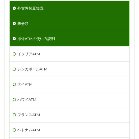
外貨両替豆知識
未分類
海外ATMの使い方説明
イタリアATM
シンガポールATM
タイATM
ハワイATM
フランスATM
ベトナムATM