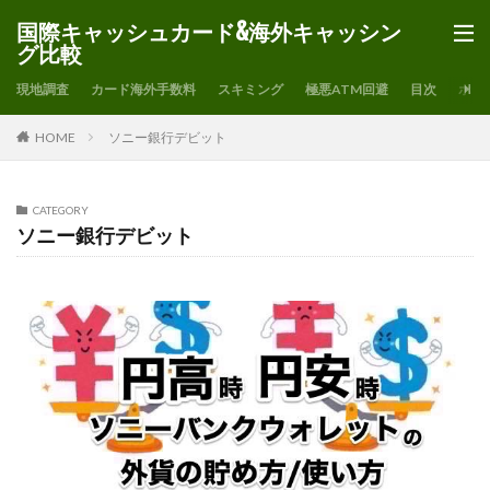
国際キャッシュカード&海外キャッシン
グ比較
現地調査
カード海外手数料
スキミング
極悪ATM回避
目次
ホー
HOME
ソニー銀行デビット
CATEGORY
ソニー銀行デビット