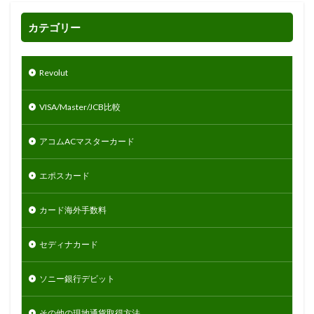
カテゴリー
Revolut
VISA/Master/JCB比較
アコムACマスターカード
エポスカード
カード海外手数料
セディナカード
ソニー銀行デビット
その他の現地通貨取得方法