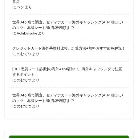
意点
に
ペソ
より
世界34ヶ所で調査。セディナカード海外キャッシング(ATM引出し)
のコツ。為替レート/返済/枠増額まで
に
AokiDaisuke
より
クレジットカード海外手数料比較。計算方法+無料おすすめを解説！
に
のむてつ
より
[DCC悪質レート詐欺]の海外ATM増加中。海外キャッシングで注意
するポイント
に
のむてつ
より
世界34ヶ所で調査。セディナカード海外キャッシング(ATM引出し)
のコツ。為替レート/返済/枠増額まで
に
のむてつ
より