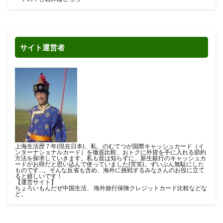
サイト運営者
上海生活歴７年(現在日本)、私、のむてつが国際キャッシュカード（イ
ンターナショナルカード）を徹底比較、おトクに外貨を手に入れる節約
方法を探求していきます。私も昔は知らずに、新生銀行のキャッシュカ
ードがお得だと思い込んで使っていました(苦笑)。ずいぶん無駄にした
ものです…。そんな反省も含め、海外に挑戦するみなさんのお役に立て
ると嬉しいです！
【運営サイト】
ちょろいもんだぜ中国生活
、
海外旅行保険クレジットカード比較
などな
ど。