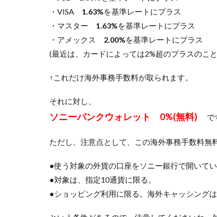
貨両
・VISA
1.63%
を基準レートにプラス
替レ
ート
・マスター
1.63%
を基準レートにプラス
が良
・アメックス
2.00%
を基準レートにプラス
い
(最近は、カードによっては2%超のプラスのこと
1.5
[長所
↑これだけ海外事務手数料が取られます。
5]満
15歳
それに対し、
以上
なら
ソニーバンクウォレット 0%(無料)
で
カー
ド発
ただし、注意点として、この海外事務手数料無
行で
きる
●使う対象の外貨の口座をソニー銀行で開いて
1.6
●対象は、指定10通貨に限る。
未成
年者
●ショッピング利用に限る。海外キャッシング
の場
合の