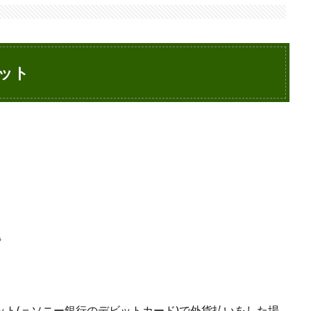
ット
ット(＝ソニー銀行のデビットカード)で外貨払いをした場