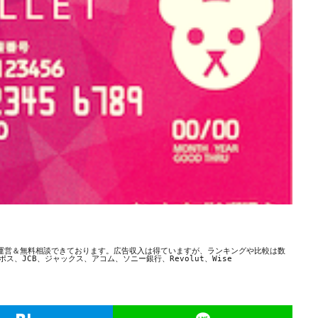
運営＆無料相談できております。広告収入は得ていますが、ランキングや比較は数
、JCB、ジャックス、アコム、ソニー銀行、Revolut、Wise