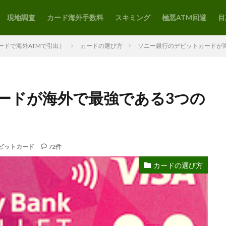
現地調査
カード海外手数料
スキミング
極悪ATM回避
目
ードで海外ATMで引出）
カードの選び方
ソニー銀行のデビットカードが
ードが海外で最強である3つの
ビットカード
72件
カードの選び方