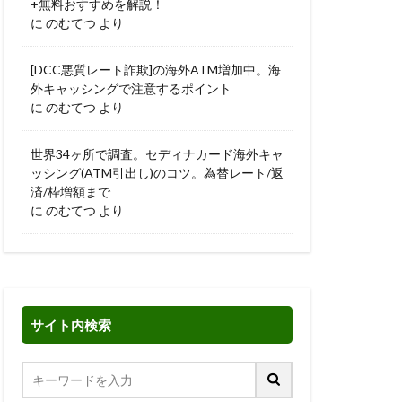
+無料おすすめを解説！
に
のむてつ
より
[DCC悪質レート詐欺]の海外ATM増加中。海
外キャッシングで注意するポイント
に
のむてつ
より
世界34ヶ所で調査。セディナカード海外キャ
ッシング(ATM引出し)のコツ。為替レート/返
済/枠増額まで
に
のむてつ
より
サイト内検索