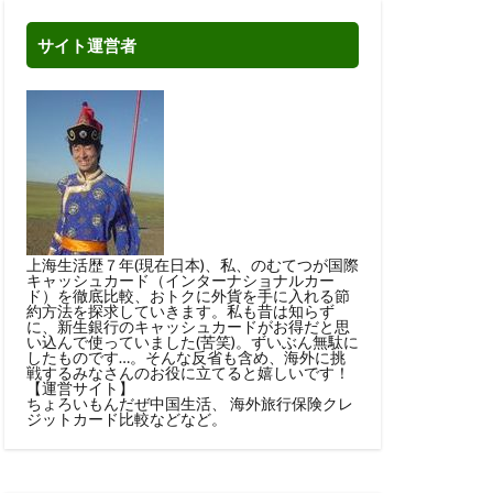
サイト運営者
上海生活歴７年(現在日本)、私、のむてつが国際
キャッシュカード（インターナショナルカー
ド）を徹底比較、おトクに外貨を手に入れる節
約方法を探求していきます。私も昔は知らず
に、新生銀行のキャッシュカードがお得だと思
い込んで使っていました(苦笑)。ずいぶん無駄に
したものです…。そんな反省も含め、海外に挑
戦するみなさんのお役に立てると嬉しいです！
【運営サイト】
ちょろいもんだぜ中国生活
、
海外旅行保険クレ
ジットカード比較
などなど。