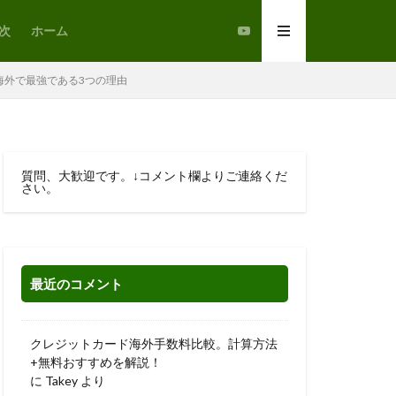
次
ホーム
海外で最強である3つの理由
質問、大歓迎です。↓コメント欄よりご連絡くだ
さい。
最近のコメント
クレジットカード海外手数料比較。計算方法
+無料おすすめを解説！
に
Takey
より