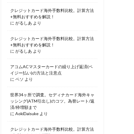
クレジットカード海外手数料比較。計算方法
+無料おすすめを解説！
に
がるしあ
より
クレジットカード海外手数料比較。計算方法
+無料おすすめを解説！
に
がるしあ
より
アコムACマスターカードの繰り上げ返済(ペ
イジー払い)の方法と注意点
に
ペソ
より
世界34ヶ所で調査。セディナカード海外キャ
ッシング(ATM引出し)のコツ。為替レート/返
済/枠増額まで
に
AokiDaisuke
より
クレジットカード海外手数料比較。計算方法