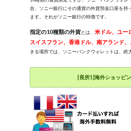
ピン
合、ソニー銀行にその通貨の外貨預金口座を持
グ手
数料
ます。それがソニー銀行の特徴です。
が無
料！
指定の10種類の外貨
米ドル、ユー
とは、
(指定
10通
スイスフラン、香港ドル、南アランド、
貨)
きる場所では、ソニーバンクウォレットは、絶
1.2
[長所
2]海
外キ
[長所1]海外ショッピ
ャッ
シン
グ手
数料
が
1.79%
とお
トク