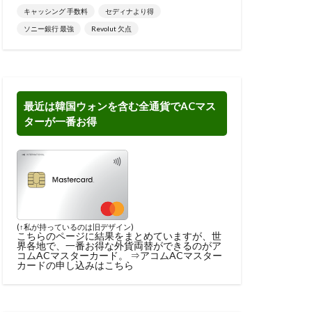
キャッシング 手数料
セディナより得
ソニー銀行 最強
Revolut 欠点
最近は韓国ウォンを含む全通貨でACマス
ターが一番お得
(↑私が持っているのは旧デザイン)
こちらのページに結果をまとめ
ていますが、世
界各地で、一番お得な外貨両替ができるのがア
コムACマスターカード。 ⇒
アコムACマスター
カードの申し込みはこちら