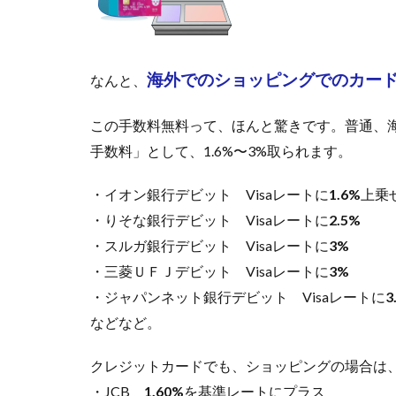
1.3
[長所
3]円
安対
海外でのショッピングでのカー
なんと、
策
可。
この手数料無料って、ほんと驚きです。普通、
良レ
ート
手数料」として、1.6%〜3%取られます。
時に
外貨
・イオン銀行デビット Visaレートに
1.6%
上乗
両替
・りそな銀行デビット Visaレートに
して
2.5%
おけ
・スルガ銀行デビット Visaレートに
3%
る
・三菱ＵＦＪデビット Visaレートに
3%
1.4
・ジャパンネット銀行デビット Visaレートに
3
[長所
などなど。
4]ソ
ニー
銀行
クレジットカードでも、ショッピングの場合は
は外
・JCB
1.60%
を基準レートにプラス