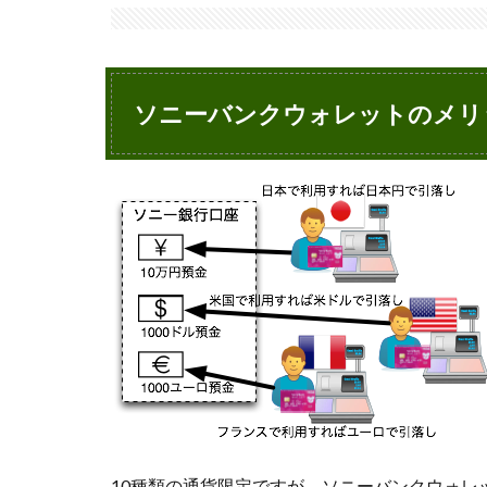
ソ
ニ
ー
バ
ン
ソニーバンクウォレットのメリ
ク
ウ
ォ
レ
ッ
ト
の
メ
リ
ッ
ト
1.1
[長所
1]海
外シ
ョッ
10種類の通貨限定ですが、ソニーバンクウォレ