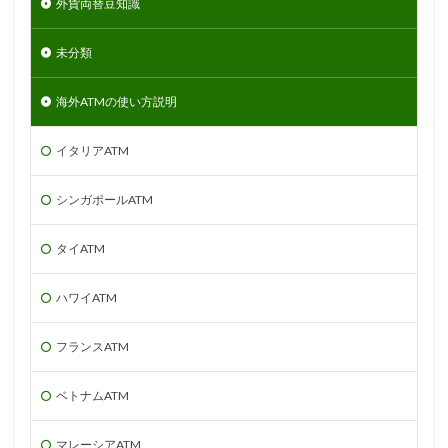
外貨両替豆知識
未分類
海外ATMの使い方説明
イタリアATM
シンガポールATM
タイATM
ハワイATM
フランスATM
ベトナムATM
マレーシアATM