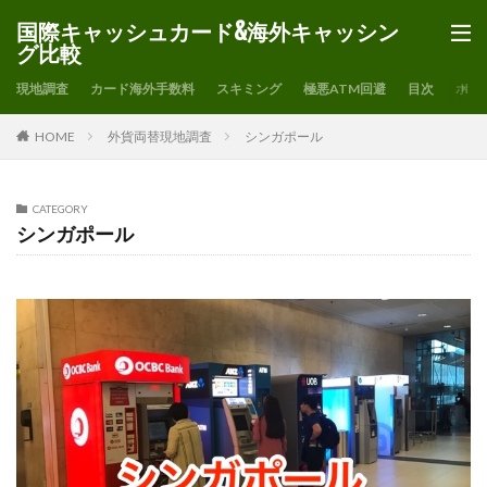
国際キャッシュカード&海外キャッシン
グ比較
現地調査
カード海外手数料
スキミング
極悪ATM回避
目次
ホー
HOME
外貨両替現地調査
シンガポール
CATEGORY
シンガポール