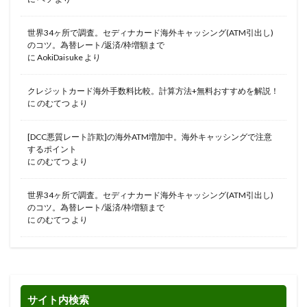
世界34ヶ所で調査。セディナカード海外キャッシング(ATM引出し)
のコツ。為替レート/返済/枠増額まで
に
AokiDaisuke
より
クレジットカード海外手数料比較。計算方法+無料おすすめを解説！
に
のむてつ
より
[DCC悪質レート詐欺]の海外ATM増加中。海外キャッシングで注意
するポイント
に
のむてつ
より
世界34ヶ所で調査。セディナカード海外キャッシング(ATM引出し)
のコツ。為替レート/返済/枠増額まで
に
のむてつ
より
サイト内検索