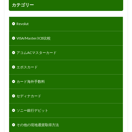
カテゴリー
Revolut
VISA/Master/JCB比較
アコムACマスターカード
エポスカード
カード海外手数料
セディナカード
ソニー銀行デビット
その他の現地通貨取得方法