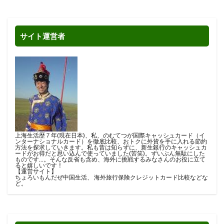
サイト運営者
上海生活歴７年(現在日本)、私、のむてつが国際キャッシュカード（イ
ンターナショナルカード）を徹底比較、おトクに外貨を手に入れる節約
方法を探求していきます。私も昔は知らずに、新生銀行のキャッシュカ
ードがお得だと思い込んで使っていました(苦笑)。ずいぶん無駄にした
ものです…。そんな反省も含め、海外に挑戦するみなさんのお役に立て
ると嬉しいです！
【運営サイト】
ちょろいもんだぜ中国生活
、
海外旅行保険クレジットカード比較
などな
ど。