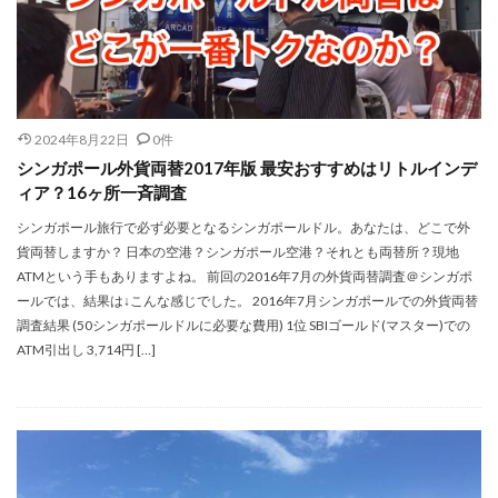
2024年8月22日
0件
シンガポール外貨両替2017年版 最安おすすめはリトルインデ
ィア？16ヶ所一斉調査
シンガポール旅行で必ず必要となるシンガポールドル。あなたは、どこで外
貨両替しますか？ 日本の空港？シンガポール空港？それとも両替所？現地
ATMという手もありますよね。 前回の2016年7月の外貨両替調査＠シンガポ
ールでは、結果は↓こんな感じでした。 2016年7月シンガポールでの外貨両替
調査結果 (50シンガポールドルに必要な費用) 1位 SBIゴールド(マスター)での
ATM引出し 3,714円 […]