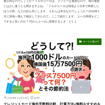
番お得なのでしょうか？ ドルやユーロは、メジャーな通貨なので、他の通貨
とは少し違うとも聞きますよね。「ドルやユーロは現地より日本で両替した
ほうが得」などの説も耳にします。 それらは本当なのでしょうか？2018年1
月に現地へ飛んで検証してきたので、ここで紹介します。 ユーロ両替をどこ
ですると良いのか？ 円からユーロに両替するとき「ど […]
カードの選び方
2024年11月24日
62件
クレジットカード海外手数料比較。計算方法+無料おすすめを