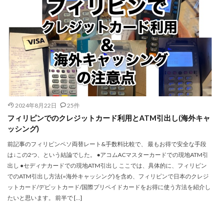
2024年8月22日
25件
フィリピンでのクレジットカード利用とATM引出し(海外キャ
ッシング)
前記事のフィリピンペソ両替レート&手数料比較で、 最もお得で安全な手段
は↓この2つ、という結論でした。 ●アコムACマスターカードでの現地ATM引
出し ●セディナカードでの現地ATM引出し ここでは、具体的に、フィリピン
でのATM引出し方法(=海外キャッシング)を含め、フィリピンで日本のクレジ
ットカード/デビットカード/国際プリペイドカードをお得に使う方法を紹介し
たいと思います。 前半で […]