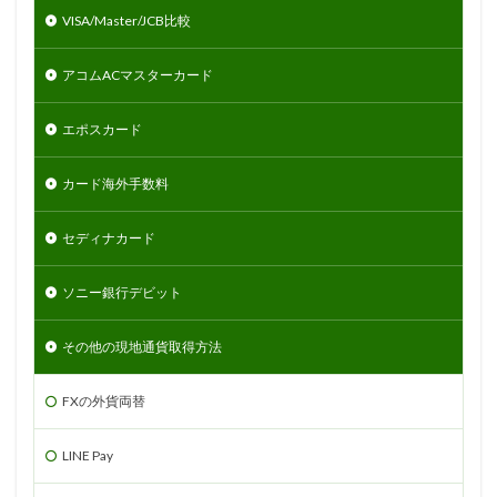
VISA/Master/JCB比較
アコムACマスターカード
エポスカード
カード海外手数料
セディナカード
ソニー銀行デビット
その他の現地通貨取得方法
FXの外貨両替
LINE Pay