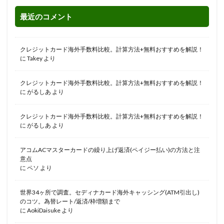
最近のコメント
クレジットカード海外手数料比較。計算方法+無料おすすめを解説！
に
Takey
より
クレジットカード海外手数料比較。計算方法+無料おすすめを解説！
に
がるしあ
より
クレジットカード海外手数料比較。計算方法+無料おすすめを解説！
に
がるしあ
より
アコムACマスターカードの繰り上げ返済(ペイジー払い)の方法と注
意点
に
ペソ
より
世界34ヶ所で調査。セディナカード海外キャッシング(ATM引出し)
のコツ。為替レート/返済/枠増額まで
に
AokiDaisuke
より