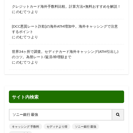
クレジットカード海外手数料比較。計算方法+無料おすすめを解説！
に
のむてつ
より
[DCC悪質レート詐欺]の海外ATM増加中。海外キャッシングで注意
するポイント
に
のむてつ
より
世界34ヶ所で調査。セディナカード海外キャッシング(ATM引出し)
のコツ。為替レート/返済/枠増額まで
に
のむてつ
より
サイト内検索
キャッシング 手数料
セディナより得
ソニー銀行 最強