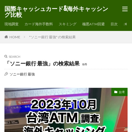
国際キャッシュカード&海外キャッシン
グ比較
現地調査
カード海外手数料
スキミング
極悪ATM回避
目次
ホー
HOME
"ソニー銀行 最強" の検索結果
SEARCH
「ソニー銀行 最強」の検索結果
8件
ソニー銀行 最強
台湾