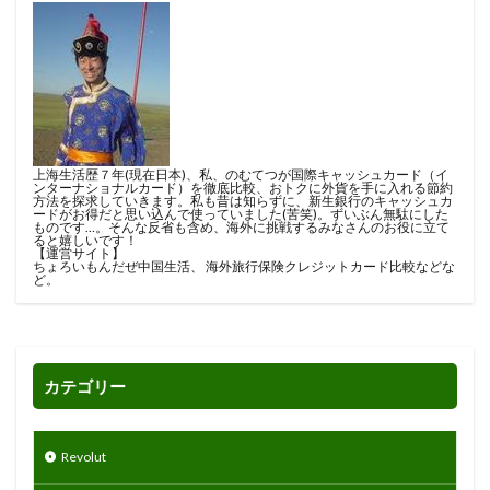
上海生活歴７年(現在日本)、私、のむてつが国際キャッシュカード（イ
ンターナショナルカード）を徹底比較、おトクに外貨を手に入れる節約
方法を探求していきます。私も昔は知らずに、新生銀行のキャッシュカ
ードがお得だと思い込んで使っていました(苦笑)。ずいぶん無駄にした
ものです…。そんな反省も含め、海外に挑戦するみなさんのお役に立て
ると嬉しいです！
【運営サイト】
ちょろいもんだぜ中国生活
、
海外旅行保険クレジットカード比較
などな
ど。
カテゴリー
Revolut