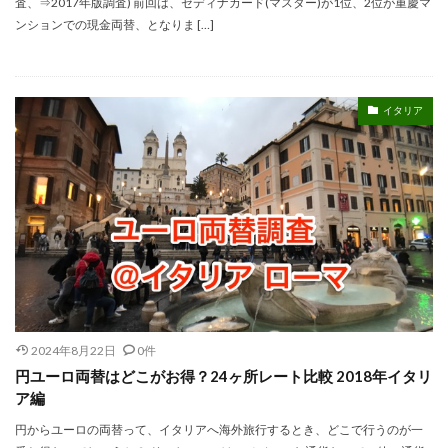
査、⇒2017年版調査) 前回は、セディナカード(マスター)が1位、2位が重慶マ
ンションでの現金両替、となりま […]
イタリア
2024年8月22日
0件
円ユーロ両替はどこがお得？24ヶ所レート比較 2018年イタリ
ア編
円からユーロの両替って、イタリアへ海外旅行するとき、どこで行うのが一