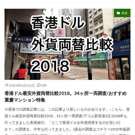
香港
2024年8月22日
0件
香港ドル最安外貨両替比較2018。34ヶ所一斉調査/おすすめ
重慶マンション特集
※香港での調査記事には、この記事より新しいものがあります。↓こちら。 香
港ドル格安外貨両替比較2019。15ヶ所一斉調査/アコム新登場1位 2018年も
行ってきました香港旅行。「どこで香港ドルを外貨両替するのが安いの
か？」の調査を、今年も行ってきました。(過去の調査はコチラ⇒2015年版調