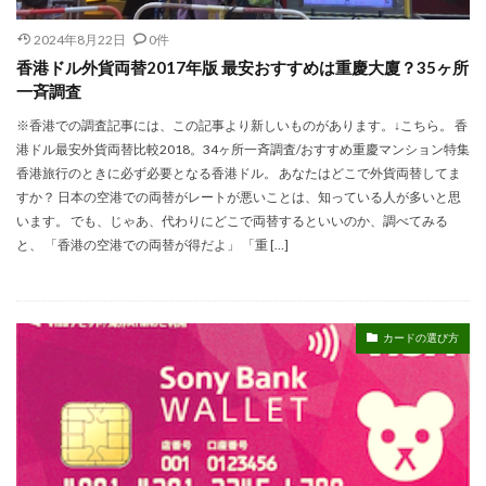
2024年8月22日
0件
香港ドル外貨両替2017年版 最安おすすめは重慶大廈？35ヶ所
一斉調査
※香港での調査記事には、この記事より新しいものがあります。↓こちら。 香
港ドル最安外貨両替比較2018。34ヶ所一斉調査/おすすめ重慶マンション特集
香港旅行のときに必ず必要となる香港ドル。 あなたはどこで外貨両替してま
すか？ 日本の空港での両替がレートが悪いことは、知っている人が多いと思
います。 でも、じゃあ、代わりにどこで両替するといいのか、調べてみる
と、 「香港の空港での両替が得だよ」 「重 […]
カードの選び方