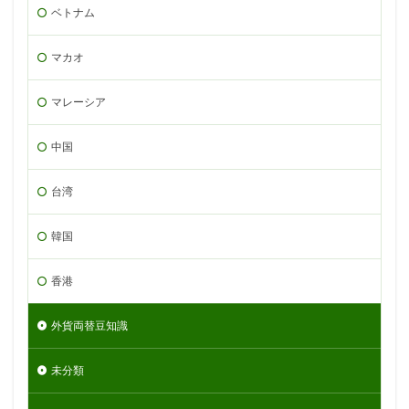
ベトナム
マカオ
マレーシア
中国
台湾
韓国
香港
外貨両替豆知識
未分類