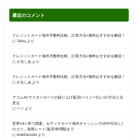
最近のコメント
クレジットカード海外手数料比較。計算方法+無料おすすめを解説！
に
Takey
より
クレジットカード海外手数料比較。計算方法+無料おすすめを解説！
に
がるしあ
より
クレジットカード海外手数料比較。計算方法+無料おすすめを解説！
に
がるしあ
より
アコムACマスターカードの繰り上げ返済(ペイジー払い)の方法と注
意点
に
ペソ
より
世界34ヶ所で調査。セディナカード海外キャッシング(ATM引出し)
のコツ。為替レート/返済/枠増額まで
に
AokiDaisuke
より