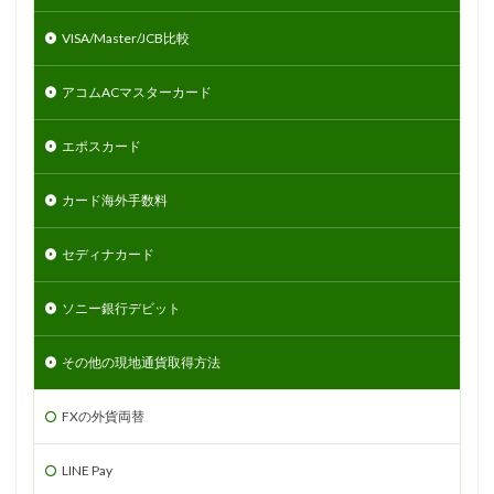
VISA/Master/JCB比較
アコムACマスターカード
エポスカード
カード海外手数料
セディナカード
ソニー銀行デビット
その他の現地通貨取得方法
FXの外貨両替
LINE Pay