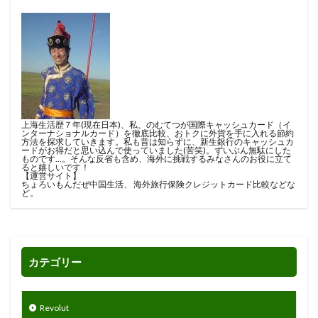
上海生活歴７年(現在日本)、私、のむてつが国際キャッシュカード（イ
ンターナショナルカード）を徹底比較、おトクに外貨を手に入れる節約
方法を探求していきます。私も昔は知らずに、新生銀行のキャッシュカ
ードがお得だと思い込んで使っていました(苦笑)。ずいぶん無駄にした
ものです…。そんな反省も含め、海外に挑戦するみなさんのお役に立て
ると嬉しいです！
【運営サイト】
ちょろいもんだぜ中国生活
、
海外旅行保険クレジットカード比較
などな
ど。
カテゴリー
Revolut