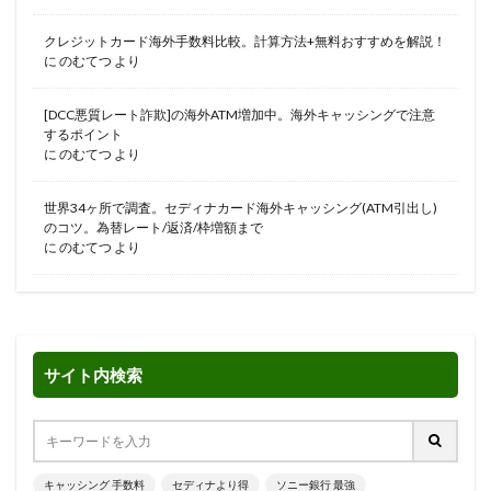
クレジットカード海外手数料比較。計算方法+無料おすすめを解説！
に
のむてつ
より
[DCC悪質レート詐欺]の海外ATM増加中。海外キャッシングで注意
するポイント
に
のむてつ
より
世界34ヶ所で調査。セディナカード海外キャッシング(ATM引出し)
のコツ。為替レート/返済/枠増額まで
に
のむてつ
より
サイト内検索
キャッシング 手数料
セディナより得
ソニー銀行 最強