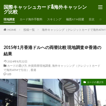
国際キャッシュカード&海外キャッシン
グ比較
現地調査
カード海外手数料
スキミング
極悪ATM回避
目次
ホー
HOME
投稿一覧
海外キャッシング（クレジットカードで海外ATM
2015年1月香港ドルへの両替比較 現地調査＠香港の
結果
2024年8月22日
カードの選び方
,
外貨両替現地調査
,
海外キャッシング（クレジットカード
で海外ATMで引出）
,
香港
0件
カードの選び方