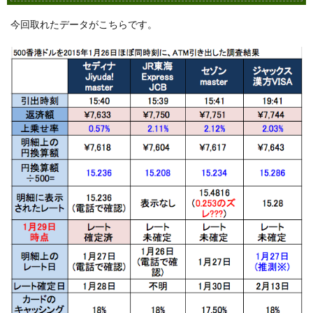
査を
今回取れたデータがこちらです。
続け
まし
た
7
ジャ
ック
スカ
ード
のキ
ャッ
シン
グ金
利は
特殊
8
ジャ
ック
スカ
ード
の活
用方
法