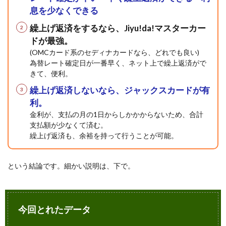
息を少なくできる
カー
ド選
繰上げ返済をするなら、Jiyu!da!マスターカー
びで
重視
ドが最強。
すべ
(OMCカード系のセディナカードなら、どれでも良い)
き
為替レート確定日が一番早く、ネット上で繰上返済がで
は、
きて、便利。
レー
ト確
繰上げ返済しないなら、ジャックスカードが有
定の
早さ
利。
金利が、支払の月の1日からしかかからないため、合計
5
支払額が少なくて済む。
Jiyuda!
繰上げ返済も、余裕を持って行うことが可能。
カード
は、繰
上返済
の手続
という結論です。細かい説明は、下で。
が圧倒
的にカ
ンタン
6
今回とれたデータ
さら
に調