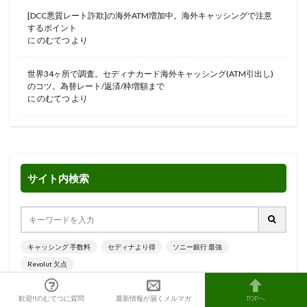
[DCC悪質レート詐欺]の海外ATM増加中。海外キャッシングで注意
するポイント
に
のむてつ
より
世界34ヶ所で調査。セディナカード海外キャッシング(ATM引出し)
のコツ。為替レート/返済/枠増額まで
に
のむてつ
より
サイト内検索
キャッシング 手数料
セディナより得
ソニー銀行 最強
Revolut 欠点
歓迎!!のむてつに質問
最新情報が届くメルマガ
TOPへ