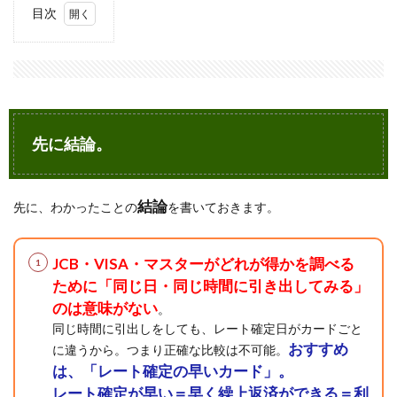
目次
1
先に
結
論。
2
今回
先に結論。
とれ
たデ
ータ
結論
先に、わかったことの
3
を書いておきます。
同じ
日の
為替
JCB・VISA・マスターがどれが得かを調べる
レー
ために「同じ日・同じ時間に引き出してみる」
トを
比較
のは意味がない
。
して
同じ時間に引出しをしても、レート確定日がカードごと
も意
おすすめ
に違うから。つまり正確な比較は不可能。
味が
ない
は、「レート確定の早いカード」。
レート確定が早い＝早く繰上返済ができる＝利
4