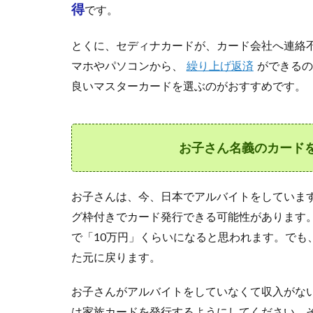
得
です。
か？
2.2
とくに、セディナカードが、カード会社へ連絡不要で
繰上
マホやパソコンから、
げ返
繰り上げ返済
ができるの
済の
良いマスターカードを選ぶのがおすすめです。
ため
の準
備
お子さん名義のカード
2.3
家族
カー
ドを
お子さんは、今、日本でアルバイトをしていま
作っ
グ枠付きでカード発行できる可能性があります。
た場
で「10万円」くらいになると思われます。でも
合の
補足
た元に戻ります。
2.4
お子さんがアルバイトをしていなくて収入がな
繰上
げ返
は家族カードを発行するようにしてください。