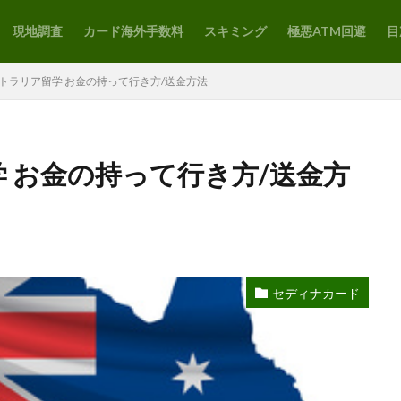
現地調査
カード海外手数料
スキミング
極悪ATM回避
目
ストラリア留学 お金の持って行き方/送金方法
学 お金の持って行き方/送金方
セディナカード