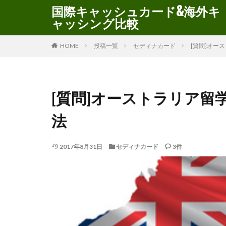
国際キャッシュカード&海外キ
ャッシング比較
HOME
投稿一覧
セディナカード
[質問]オー
[質問]オーストラリア留
法
2017年8月31日
セディナカード
3件