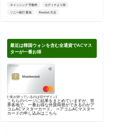
キャッシング 手数料
セディナより得
ソニー銀行 最強
Revolut 欠点
最近は韓国ウォンを含む全通貨でACマス
ターが一番お得
(↑私が持っているのは旧デザイン)
こちらのページに結果をまとめ
ていますが、世
界各地で、一番お得な外貨両替ができるのがア
コムACマスターカード。 ⇒
アコムACマスター
カードの申し込みはこちら