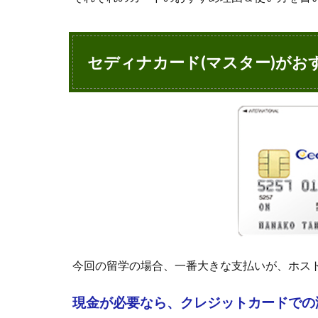
め
の
理
由
セディナカード(マスター)がお
と
使
い
方
2.1
お子
さん
名義
のカ
ード
を作
る
か？
今回の留学の場合、一番大きな支払いが、ホス
家族
カー
ドに
現金が必要なら、クレジットカードでの海
する