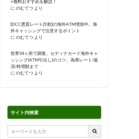
+無料おすすめを解説！
に
のむてつ
より
[DCC悪質レート詐欺]の海外ATM増加中。海
外キャッシングで注意するポイント
に
のむてつ
より
世界34ヶ所で調査。セディナカード海外キャ
ッシング(ATM引出し)のコツ。為替レート/返
済/枠増額まで
に
のむてつ
より
サイト内検索