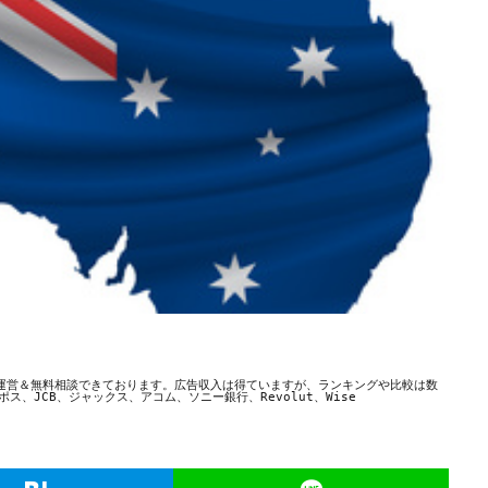
運営＆無料相談できております。広告収入は得ていますが、ランキングや比較は数
、JCB、ジャックス、アコム、ソニー銀行、Revolut、Wise