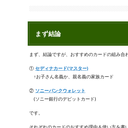
ま
ず
結
論
まず結論
2
セ
デ
ィ
まず、結論ですが、おすすめのカードの組み合
ナ
カ
①
セディナカード(マスター)
ー
ド
↑お子さん名義か、親名義の家族カード
(マ
ス
②
ソニーバンクウォレット
タ
(ソニー銀行のデビットカード)
ー)
が
お
です。
す
す
それぞれのカードのおすすめ理由＆使い方を書