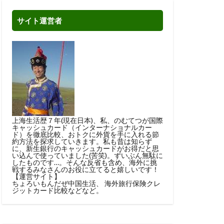
サイト運営者
上海生活歴７年(現在日本)、私、のむてつが国際
キャッシュカード（インターナショナルカー
ド）を徹底比較、おトクに外貨を手に入れる節
約方法を探求していきます。私も昔は知らず
に、新生銀行のキャッシュカードがお得だと思
い込んで使っていました(苦笑)。ずいぶん無駄に
したものです…。そんな反省も含め、海外に挑
戦するみなさんのお役に立てると嬉しいです！
【運営サイト】
ちょろいもんだぜ中国生活
、
海外旅行保険クレ
ジットカード比較
などなど。