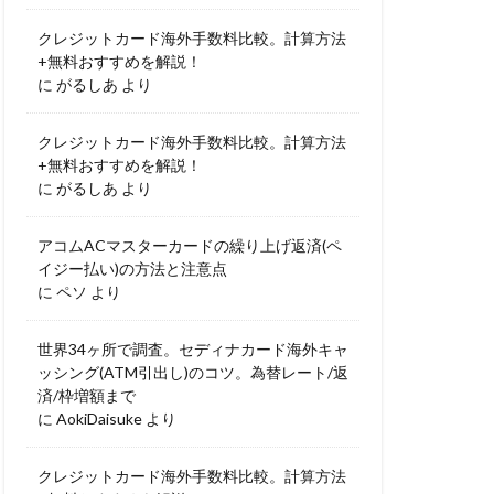
クレジットカード海外手数料比較。計算方法
+無料おすすめを解説！
に
がるしあ
より
クレジットカード海外手数料比較。計算方法
+無料おすすめを解説！
に
がるしあ
より
アコムACマスターカードの繰り上げ返済(ペ
イジー払い)の方法と注意点
に
ペソ
より
世界34ヶ所で調査。セディナカード海外キャ
ッシング(ATM引出し)のコツ。為替レート/返
済/枠増額まで
に
AokiDaisuke
より
クレジットカード海外手数料比較。計算方法