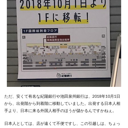
パラ
ダイ
ス カ
ジノ
の両
替は
2.3%
の上
乗せ
5
LINE
韓国
ATM
両替
はイ
マイ
チ。
利用
ただ、安くて有名な紀陽銀行や池田泉州銀行は、2018年10月1日
は無
から、出発階から到着階に移動していました。出発する日本人相
料キ
手より、日本に来る外国人相手のほうが儲かるんですかねぇ。
ャン
ペー
ン次
日本人としては、店が遠くて不便ですし、この引越しは、ちょっ
第