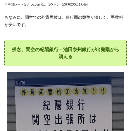
2.2
※中間レート(yahoo.com)は、1ウォン=0.0990(30日19:46)
帰り
プサ
ちなみに、関空での外貨両替は、銀行間の競争が激しく、手数料
ン空
が安いです。
港で
のレ
ート
調
査。
残念。関空の紀陽銀行・池田泉州銀行が出発階から
8%の
消える
上乗
せ
3
ウェ
ステ
ィン
ホテ
ルは
約
4%
の上
乗せ
4