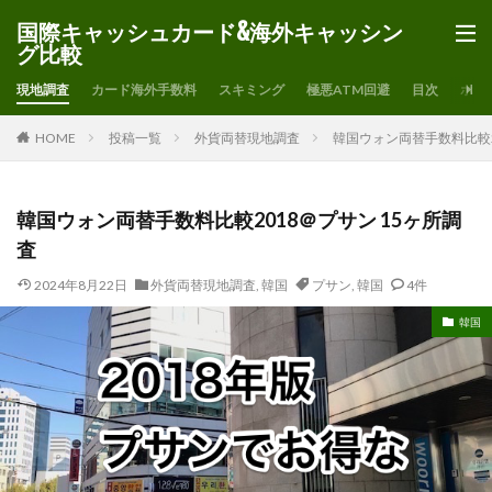
国際キャッシュカード&海外キャッシン
グ比較
現地調査
カード海外手数料
スキミング
極悪ATM回避
目次
ホー
HOME
投稿一覧
外貨両替現地調査
韓国ウォン両替手数料比較2
韓国ウォン両替手数料比較2018＠プサン 15ヶ所調
査
2024年8月22日
外貨両替現地調査
,
韓国
プサン
,
韓国
4件
韓国