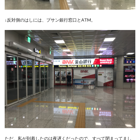
のはク
レジッ
トカー
ドだけ
↓反対側のはしには、プサン銀行窓口とATM。
7.4
引出
しで
きな
い
ATM
に注
意。
コン
ビニ
前の
ATM
はダ
メだ
った
8
まと
め。
韓国
ただ、私が到着したのは夜遅くだったので、すべて閉まってまし
ウォ