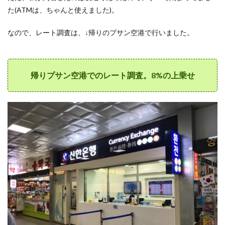
ン両
た(ATMは、ちゃんと使えました)。
替ラ
ンキ
なので、レート調査は、↓帰りのプサン空港で行いました。
ング
＠プ
サン
帰りプサン空港でのレート調査。8%の上乗せ