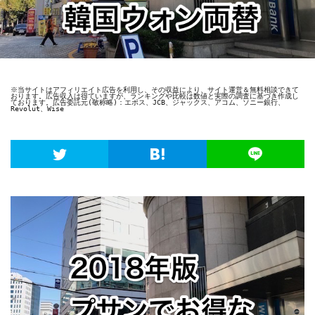
※当サイトはアフィリエイト広告を利用し、その収益により、サイト運営＆無料相談できて
おります。広告収入は得ていますが、ランキングや比較は数値と実際の調査に基づき作成し
ております。広告委託元(敬称略)：エポス、JCB、ジャックス、アコム、ソニー銀行、
Revolut、Wise