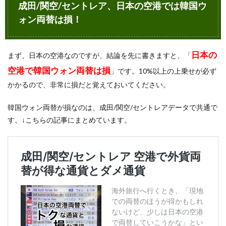
成田/関空/セントレア、日本の空港では韓国ウ
ア、
日本
ォン両替は損！
の空
港で
は韓
日本の
国ウ
まず、日本の空港なのですが、結論を先に書きますと、「
ォン
空港で韓国ウォン両替は損
」です。10%以上の上乗せが必ず
両替
は
かかるので、非常に損だと覚えておいてください。
損！
1.1
韓国ウォン両替が損なのは、成田/関空/セントレアデータで共通で
残
す。↓こちらの記事にまとめています。
念。
関空
の紀
陽銀
行・
池田
泉州
銀行
が出
発階
から
消え