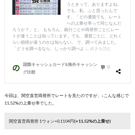
る
2
プサ
ン空
港の
銀行
窓口
での
両替
は約
8%
の上
乗せ
2.1
プサ
今回は、関空直営両替所でレートを見たのですが、↓こんな感じで
ン空
港の
11.52%の上乗せ率でした。
銀行
両替
窓口
関空直営両替所 1ウォン=0.1104円
(+11.52%の上乗せ)
の場
所