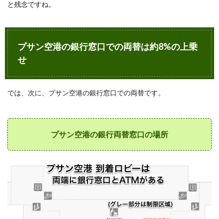
と残念ですね。
5.1
LINEpay
韓国
ATM両
プサン空港の銀行窓口での両替は約8%の上乗
替の結
果
せ
5.2
LINEpay
韓国
では、次に、プサン空港の銀行窓口での両替です。
ATM両
替のレ
ート
は、新
プサン空港の銀行両替窓口の場所
韓銀行
の電信
レート
よりも
良い
5.3
LINEpay
韓国
ATM両