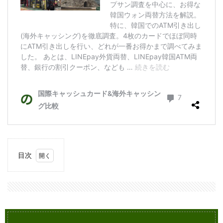
目次
1
成
田/
関
空/
セン
トレ