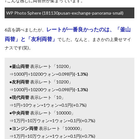
↓こんな感じに両替所が集まっています。
WP Photo Sphere (181130pusan-exchange-panorama-small)
レートが一番良かったのは、「釜山
6店を調べましたが、
両替」と「友利両替」
でした。なんと、まさかの上乗せマイ
ナスです(笑)。
●
釜山両替
表示レート「10200」
⇒1000円÷10200ウォン=0.098円
(-1.3%)
●
友利両替
表示レート「10200」
⇒1000円÷10200ウォン=0.098円
(-1.3%)
●
現代両替
表示レート「10」
⇒1円÷10ウォン=1ウォン=0.1円(+0.7%)
●
中央両替
表示レート「100000」
⇒1万円÷10万ウォン=1ウォン=0.1円(+0.7%)
●
ヨンジン両替
表示レート「100000」
⇒1万円÷10万ウォン=1ウォン=0.1円(+0.7%)