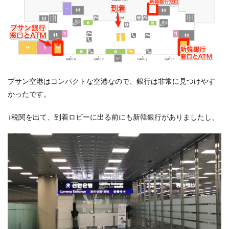
替のま
とめ
6
南浦
洞の両替
所の上乗
せは、驚
異
の-1.3%〜
プサン空港はコンパクトな空港なので、銀行は非常に見つけやす
0.7%
かったです。
7
クレ
↓税関を出て、到着ロビーに出る前にも新韓銀行がありましたし、
ジッ
トカ
ード
での
海外
ATM
引出
し(海
外キ
ャッ
シン
グ)は