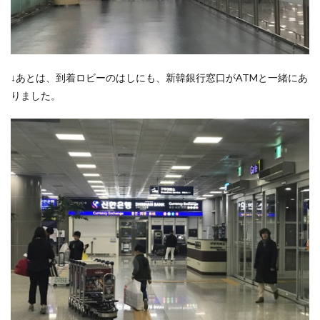
最安
+0.4%
の上
乗せ
7.1
↓あとは、到着ロビーのはしにも、新韓銀行窓口がATMと一緒にあ
新韓
銀行
りました。
ATM
7.2
プサ
ン銀
行
ATM
7.3
注
意!ATM
オーナ
ー手数
料3600
ウォン
が取ら
れない