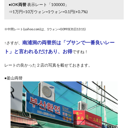
●
iOK両替
表示レート「100000」
⇒1万円÷10万ウォン=1ウォン=0.1円(+0.7%)
※中間レート(yahoo.com)は、1ウォン=0.0993(31日13:11)
南浦洞の両替所は「プサンで一番良いレー
↑さすが、
ト」と言われるだけあり、お得
ですね！
レートの良かった２店の写真を載せておきます。
●釜山両替