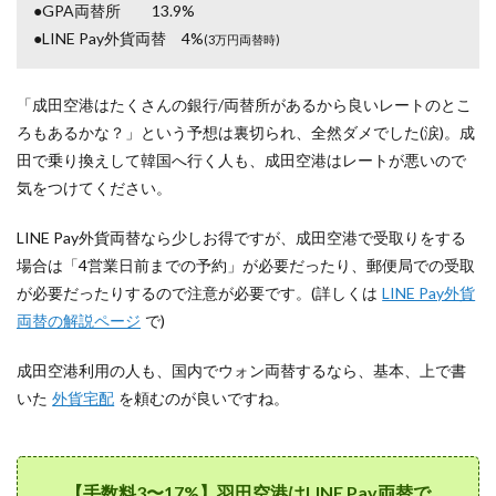
●GPA両替所 13.9%
●LINE Pay外貨両替 4%
(3万円両替時)
「成田空港はたくさんの銀行/両替所があるから良いレートのとこ
ろもあるかな？」という予想は裏切られ、全然ダメでした(涙)。成
田で乗り換えして韓国へ行く人も、成田空港はレートが悪いので
気をつけてください。
LINE Pay外貨両替なら少しお得ですが、成田空港で受取りをする
場合は「4営業日前までの予約」が必要だったり、郵便局での受取
が必要だったりするので注意が必要です。(詳しくは
LINE Pay外貨
両替の解説ページ
で)
成田空港利用の人も、国内でウォン両替するなら、基本、上で書
いた
外貨宅配
を頼むのが良いですね。
【手数料3〜17%】羽田空港はLINE Pay両替で