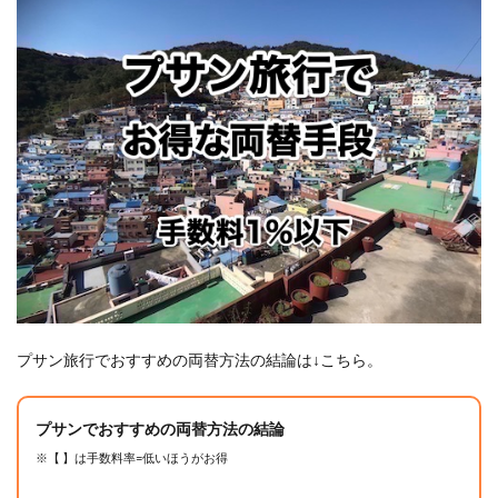
10.3
ソウル
駅の銀
行の両
替セン
ターは
レート
が良い
が閉店
続き
11
⑨★【手
数
料-1.3〜
7%】現
地の両替
所
プサン旅行でおすすめの両替方法の結論は↓こちら。
11.1
【手数
料0.1〜
プサンでおすすめの両替方法の結論
7%】ソ
※【 】は手数料率=低いほうがお得
ウルの
両替所