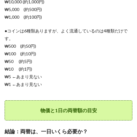
₩10,000 (約1,000円)
3.1
外貨
₩5,000 (約500円)
宅配
₩1,000 (約100円)
サー
ビス
●コインは6種類ありますが、よく流通しているのは4種類だけで
の手
数料
す。
率比
₩500 (約50円)
較(韓
国ウ
₩100 (約10円)
ォン)
₩50 (約5円)
4
₩10 (約1円)
②【手
₩5 ←あまり見ない
数料
₩1 ←あまり見ない
3〜
25%】
日本の
空港で
のウォ
物価と1日の両替額の目安
ン両替
は損
4.1
結論：両替は、一日いくら必要か？
【手数