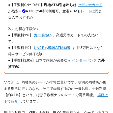
EXCHANGE
●【手数料0.4〜0.8%】
現地ATM引き出し
は
セディナカード
のレートは
が最安←
ATMは24時間利用可、空港ATMもレートは同じ
悪くない
なのでおすすめ
8.1
WOW
次にお得な手段3つ
EXCHANGE
の設置場所
●【手数料1%】
カード払い
。高還元率カードでの支払い
で。
9
●【手数料1%】
LINE Pay韓国ATM両替
は1回3万円以上なら
⑦【手
数料
得
←サービス終了(涙)
2.5%】
●【手数料1.8%】日本で両替が必要なら
インターバンク
の
外
カジノ
(プサ
貨宅配
ン)の
レート
もまあ
ソウルは、両替所のレートが非常に良いです。明洞の両替所が集
まあ
まる場所に行くのなら、そこで両替するのが一番お得。手数料率
10
【約0.1%】という、ほぼ手数料ナシのレートで両替可能。
場所は
⑧【手
下で紹介
しています。
数料
1.8%】
韓国の
銀行もお得で、KEBハナ銀行、IBK企業銀行なら、クーポンをスマ