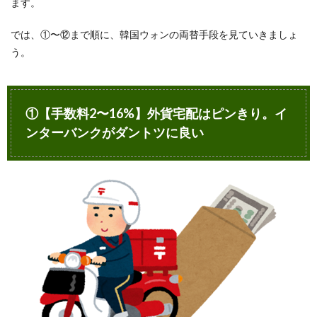
ます。
数料は
カード
では、①〜⑫まで順に、韓国ウォンの両替手段を見ていきましょ
ごとに
違う
う。
12.4
海外の
カード
払いで
①【手数料2〜16%】外貨宅配はピンきり。イ
もポイ
ンターバンクがダントツに良い
ントは
もらえ
る
12.5
韓国で
のカー
ド払い
の手数
料まと
め
12.6
韓国で
はクレ