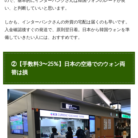
ので、基本的にインターバンクさんは韓国ウォンのレートが良
韓国
い、と判断していいと思います。
ATM引
き出し
しかも、インターバンクさんの外貨の宅配は届くのも早いです。
がお得
になる
入金確認後すぐの発送で、原則翌日着。日本から韓国ウォンを準
カード
備していきたい人には、おすすめです。
の特徴
は？
13.5
クレカ
②【手数料3〜25%】日本の空港でのウォン両
なら海
替は損
外ATM
オーナ
ー手数
料無
料。デ
ビット
カード
やマネ
パカー
ドなど
のプリ
ペイド