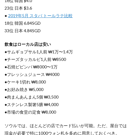
16位 韓国 $4.0
4.4
23位 日本 $3.6
【手数
●
2019年5月 スタバ トールラテ比較
料3〜
18位 韓国 6.84SGD
17%】
羽田空
33位 日本 4.84SGD
港は
LINE
飲食はローカル店は安い
Pay両
替で
●サムギョプサル1人前 ₩1万〜1.4万
●チーズタッカルビ1人前 ₩8500
4.5
【手数
●石焼ビビンバ ₩8000〜1万
料
●フレッシュジュース ₩4000
16〜
●ケーキ1切れ ₩8,000
18%】
中部空
●お好み焼き ₩5,000
港セン
●肉まんあんまん5個 ₩3,500
トレア
もダメ
●ステンレス製箸5膳 ₩4,000
●市場の食堂の定食 ₩8,000
4.6
【手数
料4〜
ソウルでは、ほとんどの店でカード払いが可能。ただ、屋台では
17%】
現金が必要で特に1000ウォン札を多めに用意しておくべき。