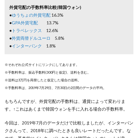
結果。
外貨宅配の手数料率比較(韓国ウォン)
一番お
得なの
●
ゆうちょの外貨宅配
16.3%
はセデ
●
GPA外貨宅配
13.7%
ィナカ
ード
●
トラベレックス
12.6%
●
外貨両替ドルユーロ
5.8%
13.2
●
インターバンク
1.8%
韓国
ATMで
の海外
キャッ
※それぞれ公式サイトにリンクにしてあります。
シング
※手数料率は、振込手数料(300円と仮定)、送料を含む。
の特徴
と注意
※送料は3万円を両替したと仮定した場合の送料。
点
※手数料率は、2019年7月29日、7月30日の2日間のデータの平均。
13.3
韓国の
もちろんですが、外貨宅配の手数料は、通貨によって変わりま
ATMは
す。↑これはあくまで韓国ウォンを手に入れる場合の手数料率。
日本語
表示可
今回は、2019年7月のデータだけで比較しましたが、インターバン
能が多
く便利
クさんって、2018年に調べたときも良いレートだったんです。な
13.4