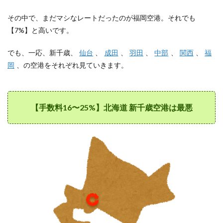
ード)
13.8
その中で、まだマシなレートだったのが福岡空港。それでも
アコム
【7%】と高いです。
とセデ
ィナの
でも、一応、新千歳、
仙台
、
成田
、
羽田
、
中部
、
関西
、
福
返済方
法
岡
、の空港をそれぞれ見ていきます。
14
⑫【手
数料
0.8〜
【手数料16〜25%】北海道 新千歳空港は最悪
12%】
LINEpay
韓国
ATM両
替
14.1
LINEpay
韓国
ATM両
替は1回
で3万円
以上両