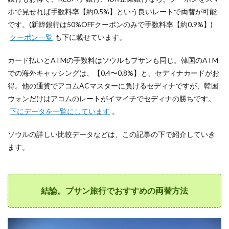
銀行は
ホで見せれば手数料率【約0.5%】という良いレートで両替が可能
クーポ
ン利用
です。(新韓銀行は50%OFFクーポンのみで手数料率【約0.9%】)
でお得
クーポン一覧
も下に載せています。
10.1
★【手数
カード払いとATMの手数料はソウルもプサンも同じ。韓国のATM
料0.5〜
での海外キャッシングは、【0.4〜0.8%】と、セディナカードがお
0.9%】韓
得。他の通貨でアコムACマスターに負けるセディナですが、韓国
国の銀行
の両替
ウォンだけはアコムのレートがイマイチでセディナの勝ちです。
70%off〜
下にデータを一覧にしています
。
50%offク
ーポンの
リスト
ソウルの詳しい比較データなどは、この記事の下で紹介していき
ます。
10.2
営業時
間に注
意。韓
国の銀
結論。プサン旅行でおすすめの両替方法
行窓口
は9〜
16時