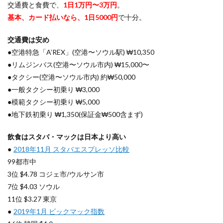
料
交通費と食費で、
1日1万円〜3万円
。
16〜
基本、カード払いなら、1日5000円
で十分。
25%】
北海道
交通費は安め
新千歳
空港は
●空港特急「A’REX」(空港〜ソウル駅) ₩10,350
最悪
●リムジンバス(空港〜ソウル市内) ₩15,000〜
4.2
●タクシー(空港〜ソウル市内) 約₩50,000
【手数
●一般タクシー初乗り ₩3,000
料
●模範タクシー初乗り ₩5,000
17%】
仙台空
●地下鉄初乗り ₩1,350(保証金₩500含まず)
港での
両替は
飲食はスタバ・マックは日本より高い
ダメ
●
2018年11月 スタバエスプレッソ比較
4.3
99都市中
【手数
料4〜
3位 $4.78 コジェ市/ウルサン市
17%】
7位 $4.03 ソウル
成田空
11位 $3.27 東京
港の両
替もダ
●
2019年1月 ビックマック指数
メ