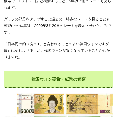
検索で「1ウォン 円」と検索すること。5年以上前のレートも見ら
ウォ
れます。
ンの
おす
すめ
グラフの部分をタップすると過去の一時点のレートを見ることも
両替
可能(上の写真は、2020年3月20日のレートを表示させたところで
方法
す)。
2.1
結
「日本円の約10分の1」と言われることの多い韓国ウォンですが、
論。
最近はそれより少しだけ韓国ウォンが安くなっていることがわか
ソウ
ル旅
りますね。
行で
おす
すめ
の両
替方
韓国ウォン硬貨・紙幣の種類
法
【手
数料
1%以
下】
2.2
結