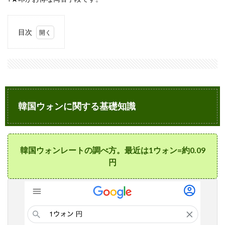
目次
1
韓国
ウォ
ンに
関す
る基
礎知
韓国ウォンに関する基礎知識
識
1.1
韓国
ウォ
韓国ウォンレートの調べ方。最近は1ウォン=約0.09
ンレ
円
ート
の調
べ
方。
最近
は1ウ
ォン=