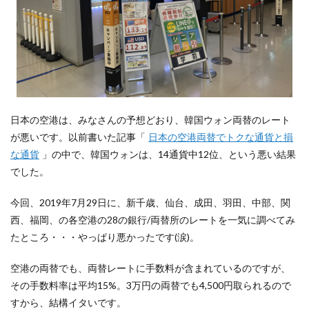
カード
は損
13.6
エポ
ス、セ
ゾンな
どカー
ド会社
が海外
日本の空港は、みなさんの予想どおり、韓国ウォン両替のレート
ATM手
が悪いです。以前書いた記事「
日本の空港両替でトクな通貨と損
数料を
取るカ
な通貨
」の中で、韓国ウォンは、14通貨中12位、という悪い結果
ードは
でした。
損
13.7
今回、2019年7月29日に、新千歳、仙台、成田、羽田、中部、関
繰上返
西、福岡、の各空港の28の銀行/両替所のレートを一気に調べてみ
済が安
くでき
たところ・・・やっぱり悪かったです(涙)。
るカー
ド(=ペ
空港の両替でも、両替レートに手数料が含まれているのですが、
イジー
払いで
その手数料率は平均15%。3万円の両替でも4,500円取られるので
きるカ
すから、結構イタいです。