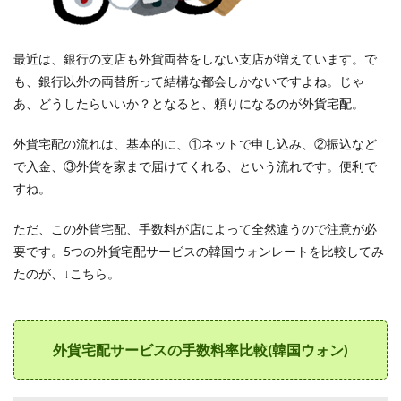
ジット
カード
とデビ
ットカ
最近は、銀行の支店も外貨両替をしない支店が増えています。で
ード、
も、銀行以外の両替所って結構な都会しかないですよね。じゃ
どちら
あ、どうしたらいいか？となると、頼りになるのが外貨宅配。
が良い
か
外貨宅配の流れは、基本的に、①ネットで申し込み、②振込など
13
で入金、③外貨を家まで届けてくれる、という流れです。便利で
⑪【手
数料
すね。
0.4〜
15%】
ただ、この外貨宅配、手数料が店によって全然違うので注意が必
韓国現
地
要です。5つの外貨宅配サービスの韓国ウォンレートを比較してみ
ATM
たのが、↓こちら。
で海外
キャッ
シング
13.1
外貨宅配サービスの手数料率比較(韓国ウォン)
韓国
ATM引
き出し