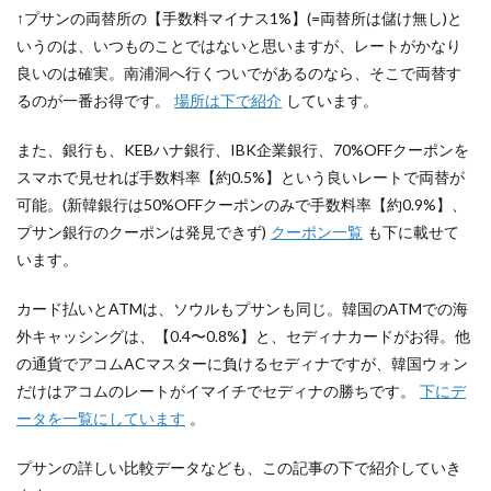
12.1
↑プサンの両替所の【手数料マイナス1%】(=両替所は儲け無し)と
韓国で
いうのは、いつものことではないと思いますが、レートがかなり
のカー
良いのは確実。南浦洞へ行くついでがあるのなら、そこで両替す
ド払い
は、日
るのが一番お得です。
場所は下で紹介
しています。
本なら
不要な
また、銀行も、KEBハナ銀行、IBK企業銀行、70%OFFクーポンを
手数料
が2つ
スマホで見せれば手数料率【約0.5%】という良いレートで両替が
かかる
可能。(新韓銀行は50%OFFクーポンのみで手数料率【約0.9%】、
12.2
プサン銀行のクーポンは発見できず)
クーポン一覧
も下に載せて
国際ブラ
います。
ンドは韓
国ウォン
カード払いとATMは、ソウルもプサンも同じ。韓国のATMでの海
では
VISA/JCB
外キャッシングは、【0.4〜0.8%】と、セディナカードがお得。他
より
の通貨でアコムACマスターに負けるセディナですが、韓国ウォン
Master
が良い
だけはアコムのレートがイマイチでセディナの勝ちです。
下にデ
ータを一覧にしています
。
12.3
海外シ
ョッピ
プサンの詳しい比較データなども、この記事の下で紹介していき
ング手