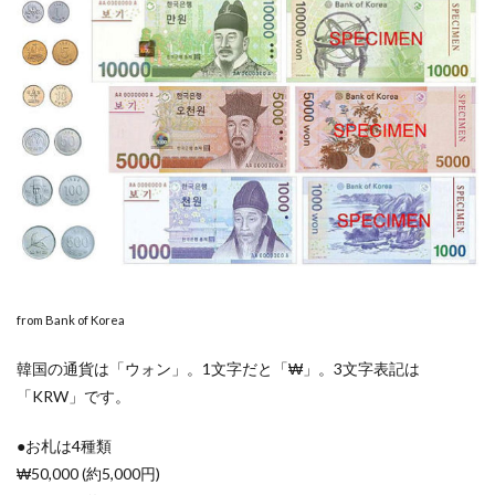
論。
プサ
ン旅
行で
おす
すめ
の両
替方
法
3
①【手
数料
2〜
16%】
外貨宅
from Bank of Korea
配はピ
ンき
韓国の通貨は「ウォン」。1文字だと「₩」。3文字表記は
り。イ
ンター
「KRW」です。
バンク
がダン
●お札は4種類
トツに
良い
₩50,000 (約5,000円)