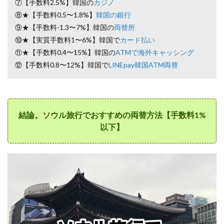
として
⑦【手数料2.5%】韓国の
カジノ
は良い
⑧★【手数料0.5〜1.8%】
韓国の銀行
6
⑨★【手数料-1.3〜7%】韓国の
両替所
④【手
⑩★【実質手数料1〜6%】韓国で
カード払い
数料
⑪★【手数料0.4〜15%】韓国の
ATMで海外キャッシング
8%】
韓国の
⑫【手数料0.8〜12%】韓国で
LINEpay韓国ATM両替
空港で
の両替
レート
は悪い
6.1
結論。ソウル旅行でおすすめの両替方法【手数料1%
ソウ
以下】
ル仁
川国
際空
港と
金浦
空港
の銀
行の
営業
時間