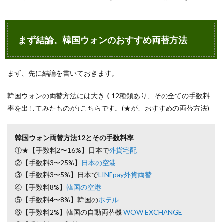
関西国
際空港
の両替
もダメ
まず結論。韓国ウォンのおすすめ両替方法
4.7
【手数
料3〜
17%】
まず、先に結論を書いておきます。
福岡空
港は
韓国ウォンの両替方法には大きく12種類あり、その全ての手数料
LINE
Pay両
率を出してみたものが↓こちらです。(★が、おすすめの両替方法)
替で
5
韓国ウォン両替方法12とその手数料率
③【手
①★【手数料2〜16%】日本で
外貨宅配
数料
3〜
②【手数料3〜25%】
日本の空港
5%】
③【手数料3〜5%】日本で
LINEpay外貨両替
LINE
Pay外
④【手数料8%】
韓国の空港
貨両替
⑤【手数料4〜8%】韓国の
ホテル
は日本
⑥【手数料2%】韓国の自動両替機
WOW EXCHANGE
の両替