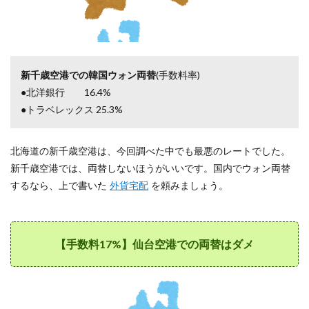
替する
ならア
リ
15
まと
新千歳空港での韓国ウォン両替
(手数料率)
め
●北洋銀行 16.4%
●トラベレックス 25.3%
北海道の新千歳空港は、今回調べた中でも最悪のレートでした。
新千歳空港では、両替しないほうがいいです。国内でウォン両替
するなら、上で書いた
外貨宅配
を頼みましょう。
【手数料17%】仙台空港での両替はダメ