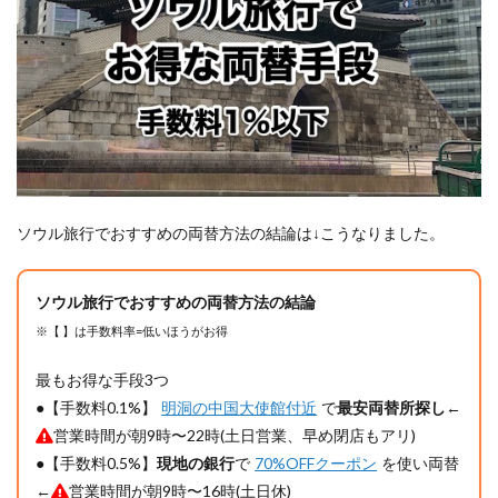
6.2
プサ
ン金
海国
際空
港の
銀行
の営
業時
間
7
ソウル旅行でおすすめの両替方法の結論は↓こうなりました。
⑤【手
数料
4〜
ソウル旅行でおすすめの両替方法の結論
8%】
※【 】は手数料率=低いほうがお得
現地ホ
テルで
の両替
最もお得な手段3つ
●【手数料0.1%】
明洞の中国大使館付近
で
最安両替所探し
←
8
⑥【手
数料率2%】
営業時間が朝9時〜22時(土日営業、早め閉店もアリ)
韓国の自動
●【手数料0.5%】
現地の銀行
で
70%OFFクーポン
を使い両替
両替機
←
営業時間が朝9時〜16時(土日休)
WOW