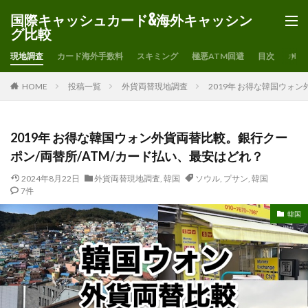
国際キャッシュカード&海外キャッシン
グ比較
現地調査
カード海外手数料
スキミング
極悪ATM回避
目次
ホー
HOME
投稿一覧
外貨両替現地調査
2019年 お得な韓国ウォ
2019年 お得な韓国ウォン外貨両替比較。銀行クー
ポン/両替所/ATM/カード払い、最安はどれ？
2024年8月22日
外貨両替現地調査
,
韓国
ソウル
,
プサン
,
韓国
7件
韓国