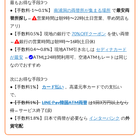
最もお得な手段3つ
11.2
●【手数料-1〜0.1%】
南浦洞の両替所が集まる場所
で
最安両
Konest
さんの
替所探し
←
営業時間は朝9時〜22時(土日営業、早め閉店も
サイト
アリ)
は便利
●【手数料0.5%】現地の銀行で
70%OFFクーポン
を使い両替
だがレ
ートは
←
銀行の営業時間は朝9時〜16時(土日休)
疑問
●【手数料0.4〜0.8%】現地ATM引き出しは
セディナカード
11.3
が最安
←
ATMは24時間利用可、空港ATMもレートは同じ
【手数
なのでおすすめ
料-1.3〜
0.7%】
プサン
次にお得な手段3つ
の両替
●【手数料1%】
カード払い
。高還元率カードでの支払い
所
で。
12
●【手数料1%】
LINE Pay韓国ATM両替
は1回3万円以上なら
⑩【実
得
←サービス終了(涙)
質手数
料1〜
●【手数料1.8%】日本で両替が必要なら
インターバンク
の
外
6%】
貨宅配
カード
払い