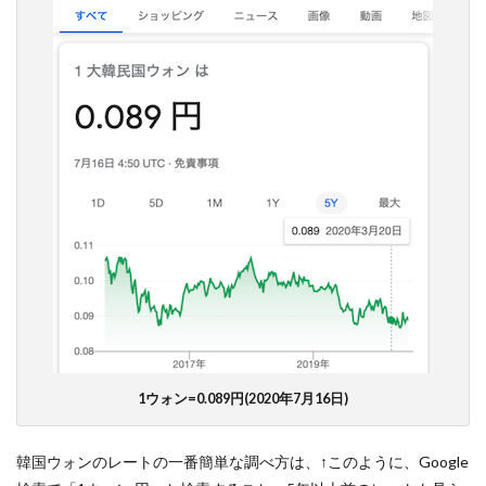
約
0.09
円
1.2
韓国
ウォ
ン硬
貨・
紙幣
の種
類
1.3
物価
と1日
の両
替額
の目
安
1ウォン=0.089円(2020年7月16日)
2
まず
結
韓国ウォンのレートの一番簡単な調べ方は、↑このように、Google
論。
韓国