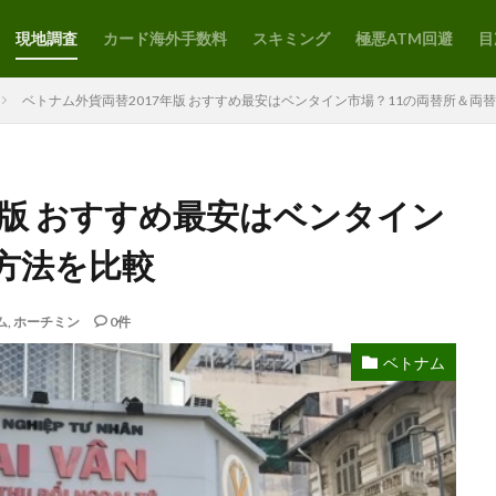
現地調査
カード海外手数料
スキミング
極悪ATM回避
目
ベトナム外貨両替2017年版 おすすめ最安はベンタイン市場？11の両替所＆両
年版 おすすめ最安はベンタイン
方法を比較
ム
,
ホーチミン
0件
ベトナム