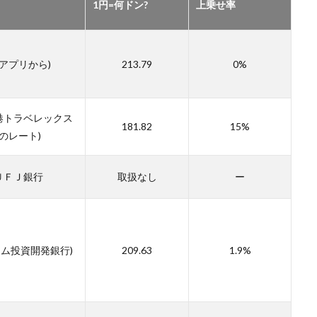
1円=何ドン?
上乗せ率
アプリから)
213.79
0%
港トラベレックス
181.82
15%
のレート)
ＵＦＪ銀行
取扱なし
ー
トナム投資開発銀行)
209.63
1.9%