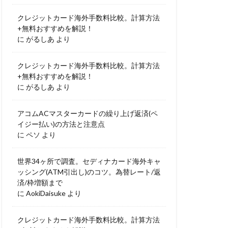
クレジットカード海外手数料比較。計算方法
+無料おすすめを解説！
に
がるしあ
より
クレジットカード海外手数料比較。計算方法
+無料おすすめを解説！
に
がるしあ
より
アコムACマスターカードの繰り上げ返済(ペ
イジー払い)の方法と注意点
に
ペソ
より
世界34ヶ所で調査。セディナカード海外キャ
ッシング(ATM引出し)のコツ。為替レート/返
済/枠増額まで
に
AokiDaisuke
より
クレジットカード海外手数料比較。計算方法