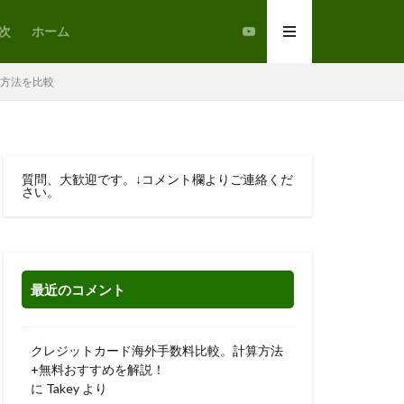
次
ホーム
替方法を比較
質問、大歓迎です。↓コメント欄よりご連絡くだ
さい。
最近のコメント
クレジットカード海外手数料比較。計算方法
+無料おすすめを解説！
に
Takey
より