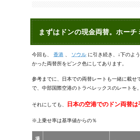
まず
はド
ンの
現金
両
まずはドンの現金両替。ホーチ
替。
ホー
チミ
ンで
今回も、
香港
、
ソウル
に引き続き、↓下のよ
6軒
かった両替所をピンク色にしてあります。
の両
替所
参考までに、日本での両替レートも一緒に載せ
を比
較し
で、中部国際空港のトラベレックスのレートを
た結
果
日本の空港でのドン両替は
それにしても、
2
ベン
※上乗せ率は基準値からの％
タイ
ン市
場の
場