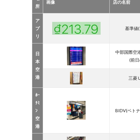
画像
店の名前
隣の
所
両替
所2
ア
軒が
プ
基準値(
最
強。
リ
3
中部国際空
日
ド
(前日
ン
本
両
空
替
港
三菱
所
調
査
ﾎｰ
＠
ﾁﾐ
ホ
ﾝ
BIDV(ベ
ー
空
チ
港
ミ
ン
で