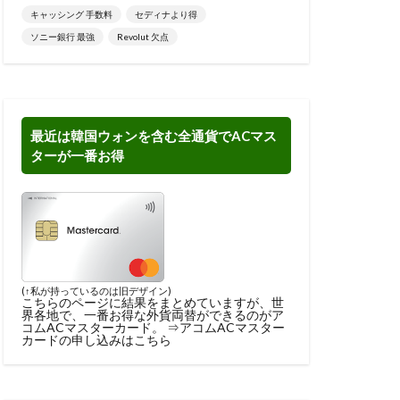
キャッシング 手数料
セディナより得
ソニー銀行 最強
Revolut 欠点
最近は韓国ウォンを含む全通貨でACマス
ターが一番お得
(↑私が持っているのは旧デザイン)
こちらのページに結果をまとめ
ていますが、世
界各地で、一番お得な外貨両替ができるのがア
コムACマスターカード。 ⇒
アコムACマスター
カードの申し込みはこちら