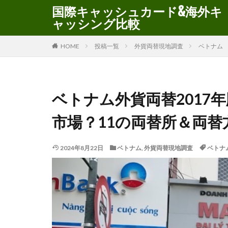
国際キャッシュカード&海外キ
ャッシング比較
HOME
投稿一覧
外貨両替現地調査
ベトナム
ベトナム外貨両替2017
市場？11の両替所＆両替
2024年8月22日
ベトナム
,
外貨両替現地調査
ベトナ