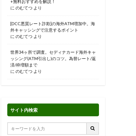
+無料おすすめを解説！
に
のむてつ
より
[DCC悪質レート詐欺]の海外ATM増加中。海
外キャッシングで注意するポイント
に
のむてつ
より
世界34ヶ所で調査。セディナカード海外キャ
ッシング(ATM引出し)のコツ。為替レート/返
済/枠増額まで
に
のむてつ
より
サイト内検索