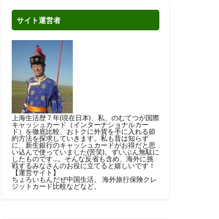
サイト運営者
上海生活歴７年(現在日本)、私、のむてつが国際
キャッシュカード（インターナショナルカー
ド）を徹底比較、おトクに外貨を手に入れる節
約方法を探求していきます。私も昔は知らず
に、新生銀行のキャッシュカードがお得だと思
い込んで使っていました(苦笑)。ずいぶん無駄に
したものです…。そんな反省も含め、海外に挑
戦するみなさんのお役に立てると嬉しいです！
【運営サイト】
ちょろいもんだぜ中国生活
、
海外旅行保険クレ
ジットカード比較
などなど。